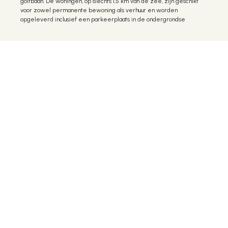
golfbaan. De woningen, op slechts 1,5 km van de zee, zijn geschikt
voor zowel permanente bewoning als verhuur en worden
opgeleverd
inclusief een parkeerplaats in de ondergrondse