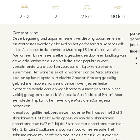
2 - 3
2
2 km
80 km
Omschrijving
parke
Deze begane grond appartementen, verdieping appartementen
gemee
en Penthouses worden gebouwd op het golfresort “La Serena Golf”
jacuz
in Los Alcazares in de provincie Murcia op 1,5 km afstand van Mar
Indel
Menor, een binnenzee welke is gescheiden door een landtong van
de Middellandse zee. Een plek die zeer populair is voor
verschillende watersporten zoals surfen, kajakken, zeilen en
zwemmen. Het water is er altijd warmer dan de Middellandse
zee en op het diepste punt slechts 7 meter. Een erg gezellig
gebied met mooie stranden, diverse haventjes en leuke
eettentjes. Wandelaars en vogelspotters kunnen genieten in het
K
vlakbij gelegen natuurpark “Salinas de San Pedro del Pinitar”. Voor
een stedentrip kunt u het levendige Murcia en Cartegena
bezoeken.
Ideaal voor golfliefhebbers deze moderne Penthouses met 2 of 3
slaapkamers. Het bebouwde oppervlak van de 2 slaapkamer
appartementen is 67 m2, bij de 3 slaapkamer appartementen is dit
84 m2. Er zijn 2 badkamers waarvan 1 badkamer en suite. Het
solarium van 66 m2 heeft een mooi zeezicht en kijkt uit over de